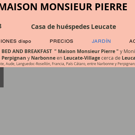
MAISON MONSIEUR PIER
8
Casa de huéspedes Leucate
IONES dispo
PRECIOS
JARDÍN
A
l
BED AND BREAKFAST " Maison Monsieur Pierre "
y Moni
e
Perpignan
y
Narbonne
en
Leucate-Village
cerca de
Leuca
ellón, Francia, País Cátaro, entre Narbonne y Perpignan, salida 