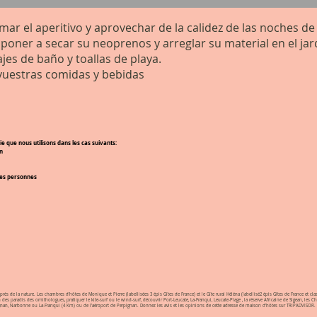
omar el aperitivo y aprovechar de la calidez de las noches d
poner a secar su neoprenos y arreglar su material en el ja
jes de baño y toallas de playa.
vuestras comidas y bebidas
que nous utilisons dans les cas suivants:
n
ces personnes
s de la nature. Les chambres d'hôtes de Monique et Pierre (labellisées 3 épis Gîtes de France) et le Gîte rural Héléna (labellisé2 épis Gîtes de France et clas
es paradis des ornithologues, pratiquer le kite-surf ou le wind-surf, découvrir Port-Leucate, La-Franqui, Leucate-Plage , la réserve Africaine de Sigean, les
Perpignan, Narbonne ou La-Franqui (4 Km) ou de l'aéroport de Perpignan. Donnez les avis et les opinions de cette adresse de maison d'hôtes sur TRIPADVISOR.