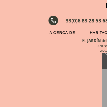
33(0)6 83 28 53 6
A CERCA DE
HABITAC
EL
JARDÍN
de
entr
Leucate, Aude, Languedoc-Ros