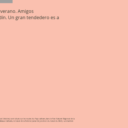
e verano. Amigos
rdín. Un gran tendedero es a
sé 3 étoiles) sont situés sur les routes du Pays cathare ,dans le Parc Naturel Régional de la
 Châteaux Cathares, le Canal de la Robine (canal de jonction du Canal du Midi). La chambre