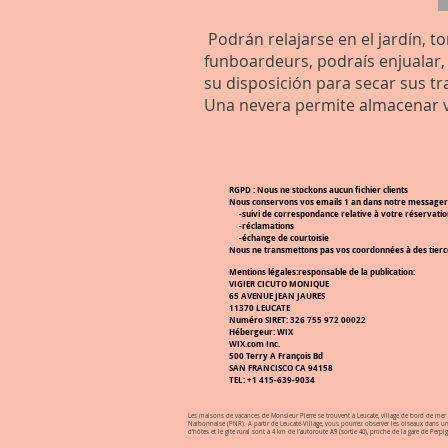
Podrán relajarse en el jardín, t
funboardeurs, podraís enjualar, 
su disposición para secar sus tra
Una nevera permite almacenar 
RGPD :
Nous
ne stockons aucun fichier clients
Nous conservons vos emails 1 an dans notre messagerie 
-suivi de correspondance relative à votre réservatio
-réclamations
-échange de courtoisie
Nous ne transmettons pas vos coordonnées à des tier
Mentions légales:responsable de la publication:
VIGIER CICUTO MONIQUE
65 AVENUE JEAN JAURES
11370 LEUCATE
Numéro SIRET: 326 755 972 00022
Hébergeur: WIX
WIX.com Inc.
500 Terry A François Bd
SAN FRANCISCO CA 94158
TEL: +1 415-639-9034
Les maisons de vacances de Monsieur Pierre se trouvent à Leucate, village de bord de mer prè
Narbonnaise (PNR). A partir de Leucate-Village, vous pourrez observer les oiseaux dans un d
d'hôtes et le gite rural sont à 4 km de l'autoroute A9 (sortie 40), proche de la gare de 