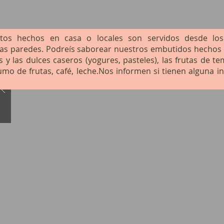
tos hechos en casa o locales son servidos desde los
as paredes. Podreís saborear nuestros embutidos hechos e
 y las dulces caseros (yogures, pasteles), las frutas de te
umo de frutas, café, leche.Nos informen si tienen alguna i