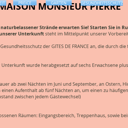
MAISON MONSIEUR PIER
PREICE
GARTEN
EIT
GESUNDHEITSSCHUTZ
assener Strände erwarten Sie! Starten Sie in R
 unserer Unterkunft
steht im Mittelpunkt unserer Vorberei
Gesundheitsschutz der GITES DE FRANCE an, die durch die 
r Unterkunft wurde herabgesetzt auf sechs Erwachsene plus
uer ab zwei Nächten im Juni und September, an Ostern, Him
 einen Aufenthalt ab fünf Nächten an, um einen zu häufige
bstand zwischen jedem Gästewechsel)
ossenen Räumen: Eingangsbereich, Treppenhaus, sowie bei