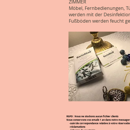
ZIMMER
Möbel, Fernbedienungen, Tür
werden mit der Desinfektion
Fußböden werden feucht gew
RGPD :
Nous
ne stockons aucun fichier clients
Nous conservons vos emails 1 an dans notre messagerie 
-suivi de correspondance relative à votre réservatio
-réclamations