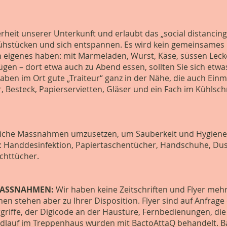
rheit unserer Unterkunft und erlaubt das „social distancing
ühstücken und sich entspannen. Es wird kein gemeinsames 
in eigenes haben: mit Marmeladen, Wurst, Käse, süssen Leck
gen – dort etwa auch zu Abend essen, sollten Sie sich etwa
aben im Ort gute „Traiteur“ ganz in der Nähe, die auch Einma
, Besteck, Papierservietten, Gläser und ein Fach im Kühlsc
liche Massnahmen umzusetzen, um Sauberkeit und Hygiene z
t: Handdesinfektion, Papiertaschentücher, Handschuhe, D
uchttücher.
MASSNAHMEN:
Wir haben keine Zeitschriften und Flyer mehr 
en stehen aber zu Ihrer Disposition. Flyer sind auf Anfrage
rgriffe, der Digicode an der Haustüre, Fernbedienungen, di
dlauf im Treppenhaus wurden mit BactoAttaQ behandelt. Ba